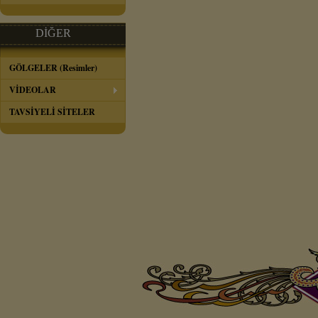
DİĞER
GÖLGELER (Resimler)
VİDEOLAR
TAVSİYELİ SİTELER