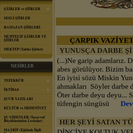
ŞÂİRLER ve ŞİİRLER
SESLİ ŞİİRLER
RAMAZAN ŞİİRLERİ
MUHTELİF ŞÂİRLER VE
ÇARPIK VAZİYETLE
ŞİİRLER
YUNUSÇA DARBE Şİ
MEKTEP (Talebe Şiirleri)
(...)Ne garip adamlarız. 
NESİRLER
abes görülüyor. Bizim bas
En iyisi sözü Miskin Yun
TEFEKKÜR
ahmakları Söyler darbe 
İKTİBAS
Öter darbe deyu deyu... S
ŞUUR YAZILARI
tüfengin süngüsü
Deva
KÜLTÜR ve MEDENİYET
ŞU GİDENLER (Tasavvuf
HER ŞEYİ SATAN T
Büyüklerinden Levhalar)
MAÂRİF (Eğitimle İlgili
DİNCİYE KOLTUK VER