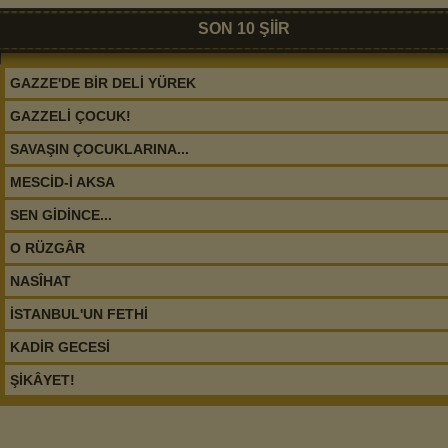
SON 10 ŞİİR
GAZZE'DE BİR DELİ YÜREK
GAZZELİ ÇOCUK!
SAVAŞIN ÇOCUKLARINA...
MESCİD-İ AKSA
SEN GİDİNCE...
O RÜZGÂR
NASÎHAT
İSTANBUL'UN FETHİ
KADİR GECESİ
ŞİKÂYET!