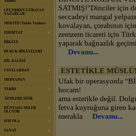
Yazılar)
SATMIŞ!"Dinciler için dos
GEÇERKEN UĞRAYAN
YAZARLAR
seccadeyi mangal yelpazes
MEKTEP (Talebe Yazıları)
kovalayan, çorabının içi
EDEBİYAT
zemzem ticareti için Tür
yaparak bağnazlık geçimi
HİKÂYE
Devamı...
HUKUK HİKÂYELERİ
DİL KALESİ
ESTETİKLE MÜSLÜ
USTALARDAN
Ufak bir operasyonla “
MEDYADAN
hocam! Feride, B
TÂRİH
ama estetikle değil. Dolg
-İZMLERE DÂİR
fetva kuyruğuna giren ka
DÜNYADA NELER
OLUYOR
merakla
Devamı...
SÖZ OLA
SANAT