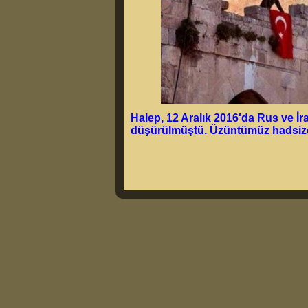
Halep, 12 Aralık 2016'da Rus ve İr
düşürülmüştü. Üzüntümüz hadsizdi.