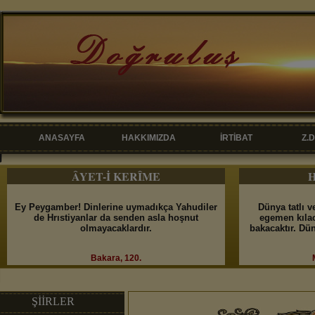
ANASAYFA
HAKKIMIZDA
İRTİBAT
Z.
ÂYET-İ KERÎME
H
Ey Peygamber! Dinlerine uymadıkça Yahudiler
Dünya tatlı v
de Hrıstiyanlar da senden asla hoşnut
egemen kılac
olmayacaklardır.
bakacaktır. Dü
Bakara, 120.
ŞİİRLER