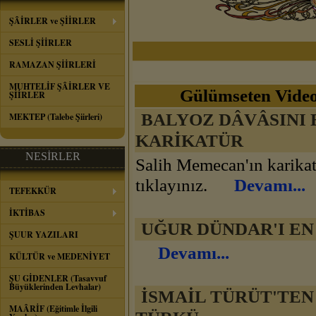
ŞÂİRLER ve ŞİİRLER
SESLİ ŞİİRLER
RAMAZAN ŞİİRLERİ
MUHTELİF ŞÂİRLER VE
Gülümseten Videol
ŞİİRLER
BALYOZ DÂVÂSINI 
MEKTEP (Talebe Şiirleri)
KARİKATÜR
NESİRLER
Salih Memecan'ın karikat
tıklayınız.
Devamı...
TEFEKKÜR
İKTİBAS
UĞUR DÜNDAR'I EN
ŞUUR YAZILARI
Devamı...
KÜLTÜR ve MEDENİYET
ŞU GİDENLER (Tasavvuf
Büyüklerinden Levhalar)
İSMAİL TÜRÜT'TEN
MAÂRİF (Eğitimle İlgili