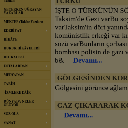
TÜRKÜ
Yazılar)
İŞTE O TÜRKÜNÜN SÖZLE
GEÇERKEN UĞRAYAN
YAZARLAR
Taksim'de Gezi varBu soys
MEKTEP (Talebe Yazıları)
varTaksim'in dört yanınd
EDEBİYAT
komünistlik erkeği var kı
HİKÂYE
sözü varBunların çorbası
HUKUK HİKÂYELERİ
bombası polisin de gazı 
DİL KALESİ
b&
Devamı...
USTALARDAN
MEDYADAN
GÖLGESİNDEN KO
TÂRİH
Gölgesini görünce ağlama
-İZMLERE DÂİR
DÜNYADA NELER
GAZ ÇIKARARAK KÖ
OLUYOR
Devamı...
SÖZ OLA
SANAT