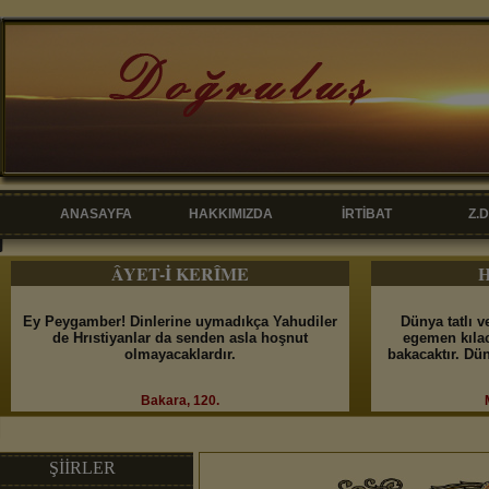
ANASAYFA
HAKKIMIZDA
İRTİBAT
Z.
ÂYET-İ KERÎME
H
Ey Peygamber! Dinlerine uymadıkça Yahudiler
Dünya tatlı v
de Hrıstiyanlar da senden asla hoşnut
egemen kılac
olmayacaklardır.
bakacaktır. Dü
Bakara, 120.
ŞİİRLER