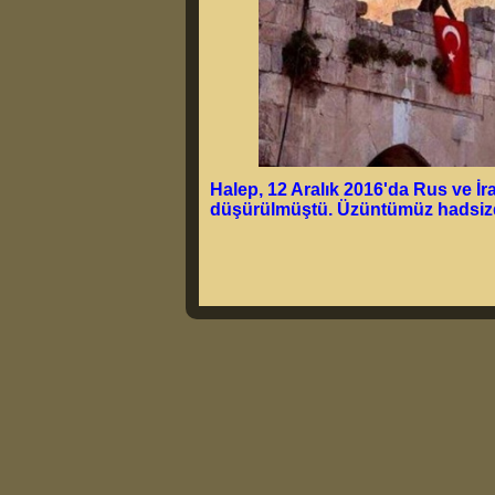
Halep, 12 Aralık 2016'da Rus ve İr
düşürülmüştü. Üzüntümüz hadsizdi.