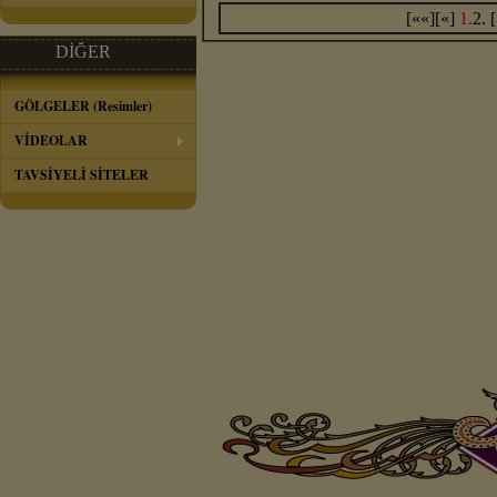
[««][«]
1.
2.
[
DİĞER
GÖLGELER (Resimler)
VİDEOLAR
TAVSİYELİ SİTELER