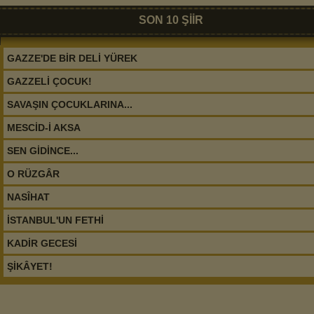
SON 10 ŞİİR
GAZZE'DE BİR DELİ YÜREK
GAZZELİ ÇOCUK!
SAVAŞIN ÇOCUKLARINA...
MESCİD-İ AKSA
SEN GİDİNCE...
O RÜZGÂR
NASÎHAT
İSTANBUL'UN FETHİ
KADİR GECESİ
ŞİKÂYET!