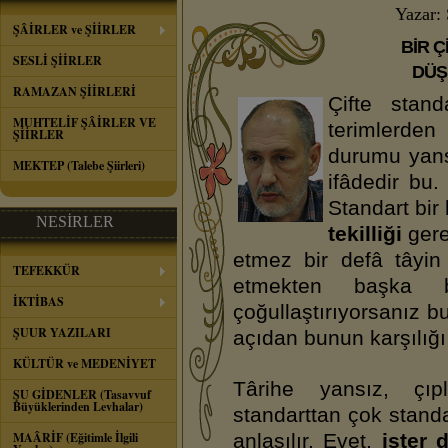
Yazar:
ŞÂİRLER ve ŞİİRLER
BİR 
SESLİ ŞİİRLER
DÜŞ
RAMAZAN ŞİİRLERİ
Çifte stand
MUHTELİF ŞÂİRLER VE
terimlerden 
ŞİİRLER
durumu yans
MEKTEP (Talebe Şiirleri)
ifâdedir bu.
Standart bir
NESİRLER
tekilliği
gere
etmez bir defâ tâyin 
TEFEKKÜR
etmekten başka 
İKTİBAS
çoğullaştırıyorsanız b
ŞUUR YAZILARI
açıdan bunun karşılığı i
KÜLTÜR ve MEDENİYET
Târihe yansız, çıp
ŞU GİDENLER (Tasavvuf
Büyüklerinden Levhalar)
standarttan çok stan
MAÂRİF (Eğitimle İlgili
anlaşılır. Evet,
ister d