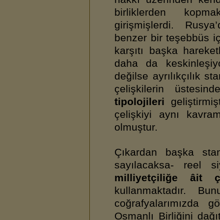
birliklerden kopm
girişmişlerdi. Rusya
benzer bir teşebbüs i
karşıtı başka hareke
daha da keskinleşiyor
değilse ayrılıkçılık st
çelişkilerin üstes
tipolojileri
geliştirmi
çelişkiyi aynı kavr
olmuştur.
Çıkardan başka sta
sayılacaksa- reel s
milliyetçiliğe âit 
kullanmaktadır. Bu
coğrafyalarımızda g
Osmanlı Birliğini dağı