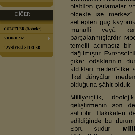
olabilen çatlamalar v
ölçekte ise merkezî
DİĞER
sebepten güç kaybına 
GÖLGELER (Resimler)
mahallî veyâ ken
parçalanmışlardır. Mod
VİDEOLAR
temelli acımasız bi
TAVSİYELİ SİTELER
dağılmıştır. Evrenselc
çıkar odaklarının d
aldıkları medenî-İlkel
ilkel dünyâları mede
olduğuna şâhit olduk.
Milliyetçilik, ideol
geliştirmenin son d
sâhiptir. Hakikaten de,
edildiğinde bu durum
Soru şudur:
Mil