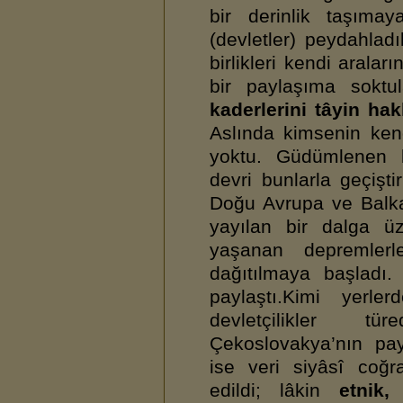
bir derinlik taşımay
(devletler) peydahlad
birlikleri kendi arala
bir paylaşıma soktu
kaderlerini tâyin ha
Aslında kimsenin ken
yoktu. Güdümlenen b
devri bunlarla geçişti
Doğu Avrupa ve Balka
yayılan bir dalga ü
yaşanan depremlerl
dağıtılmaya başladı
paylaştı.Kimi yerl
devletçilikler t
Çekoslovakya’nın pa
ise veri siyâsî coğ
edildi; lâkin
etnik, 