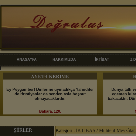
ANASAYFA
HAKKIMIZDA
İRTİBAT
Z.
ÂYET-İ KERÎME
H
Ey Peygamber! Dinlerine uymadıkça Yahudiler
Dünya tatlı v
de Hrıstiyanlar da senden asla hoşnut
egemen kılac
olmayacaklardır.
bakacaktır. Dü
Bakara, 120.
ŞİİRLER
Kategori :
İKTİBAS
/
Muhtelif Mevzûlar, 