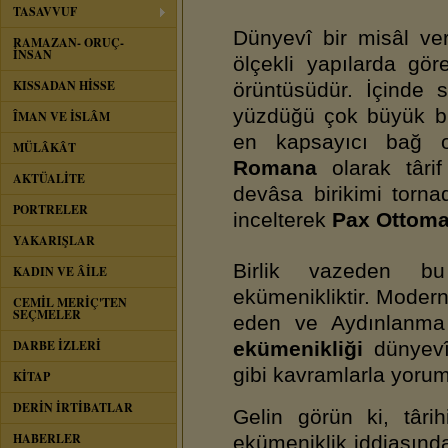
TASAVVUF
Dünyevî bir misâl v
RAMAZAN- ORUÇ-
İNSAN
ölçekli yapılarda gö
KISSADAN HİSSE
örüntüsüdür. İçinde s
yüzdüğü çok büyük bi
ÎMAN VE İSLÂM
en kapsayıcı bağ ol
MÜLÂKÂT
Romana
olarak târi
AKTÜALİTE
devâsa birikimi torn
PORTRELER
incelterek
Pax Ottom
YAKARIŞLAR
Birlik vazeden bu 
KADIN VE ÂİLE
ekümenikliktir. Modern 
CEMİL MERİÇ'TEN
SEÇMELER
eden ve Aydınlanma o
DARBE İZLERİ
ekümenikliği
dünyevî
gibi kavramlarla yorum
KİTAP
DERİN İRTİBATLAR
Gelin görün ki, târih
HABERLER
ekümeniklik iddiasında