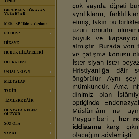
Yazılar)
çok sayıda öğreti bu
GEÇERKEN UĞRAYAN
ayrılıkların, farklılıkl
YAZARLAR
etmiş; lâkin bu birlik
MEKTEP (Talebe Yazıları)
uzun ömürlü olmamışt
EDEBİYAT
büyük ve kapsayıcı 
HİKÂYE
almıştır. Burada veri t
HUKUK HİKÂYELERİ
ve çatışma konusu ol
İster siyah ister beyaz
DİL KALESİ
Hristiyanlığa dâir s
USTALARDAN
öngörülür. Aynı şe
MEDYADAN
mümkündür. Ama niy
TÂRİH
dinimiz olan İslâm
-İZMLERE DÂİR
optiğinde Endonezyal
Müslümânı ne ayıra
DÜNYADA NELER
OLUYOR
Peygamberi ,
her n
SÖZ OLA
iddiasına
karşı çıkm
SANAT
olacağını söylemiştir.