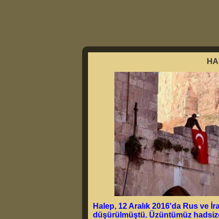
HA
Halep, 12 Aralık 2016'da Rus ve İr
düşürülmüştü. Üzüntümüz hadsizdi.