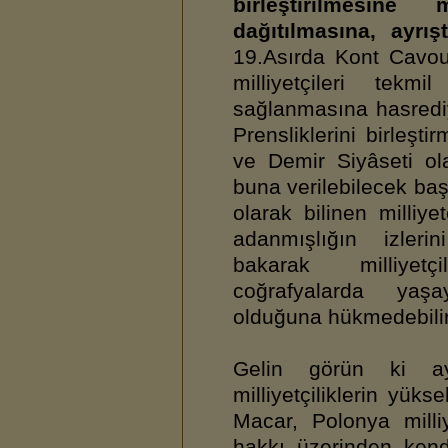
birleştirilmesine
dağıtılmasına, ayrış
19.Asırda Kont Cavour
milliyetçileri tekmil
sağlanmasına hasredi
Prensliklerini birleşt
ve Demir Siyâseti ol
buna verilebilecek başk
olarak bilinen milliye
adanmışlığın izleri
bakarak milliyetç
coğrafyalarda yaşay
olduğuna hükmedebilir
Gelin görün ki ayn
milliyetçiliklerin yük
Macar, Polonya milliy
hakkı üzerinden kendi