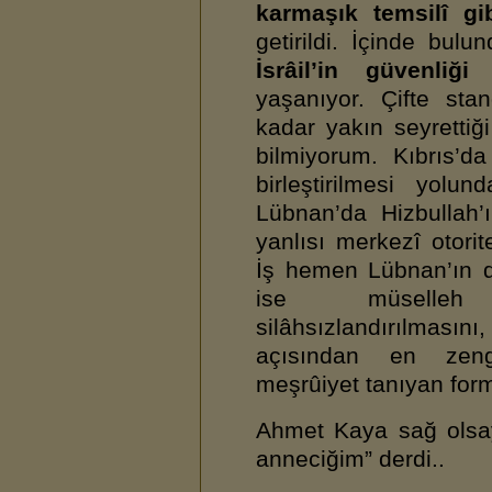
karmaşık temsilî g
getirildi. İçinde bu
İsrâil’in güvenli
yaşanıyor. Çifte stand
kadar yakın seyrettiğ
bilmiyorum. Kıbrıs’da
birleştirilmesi yolu
Lübnan’da Hizbullah’ı
yanlısı merkezî otorit
İş hemen Lübnan’ın d
ise müselleh 
silâhsızlandırılmasını
açısından en zengi
meşrûiyet tanıyan for
Ahmet Kaya sağ olsay
anneciğim” derdi..